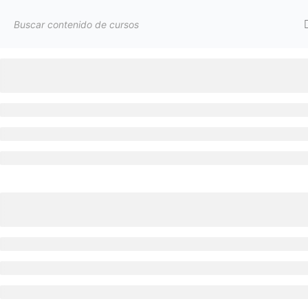
Inicio
Cursos LP
Curso de ejemplo
Política de privacidad
Aviso Legal
Política de Cookies