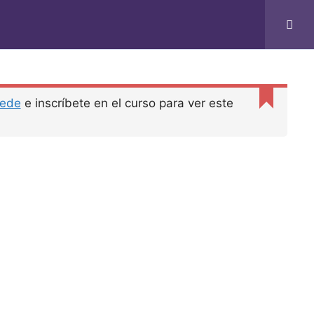
ede
e inscríbete en el curso para ver este
ieres un negocio del montón