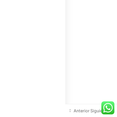
Mi newsletter
No te suscribas si quieres un negocio del
montón
Enviar
Anterior
Siguiente