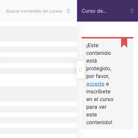
Curso de
ejemplo
Inicio
Cursos LP
Curso de ejemplo
¡Este
contenido
está
protegido,
por favor,
Política de privacidad
accede
e
inscríbete
Aviso Legal
en el curso
Política de Cookies
para ver
este
contenido!
Trafficker On Way © 2022 All Rights Reserved.