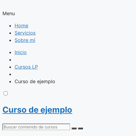
Saltar
al
Menu
contenido
Home
Servicios
Sobre mí
Inicio
Cursos LP
Curso de ejemplo
Curso de ejemplo