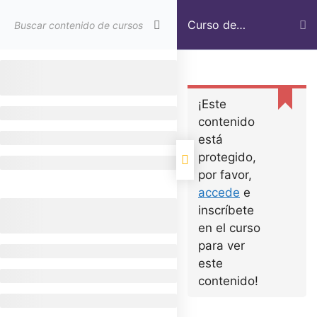
Curso de
ejemplo
Inicio
Cursos LP
Curso de ejemplo
¡Este
contenido
está
protegido,
por favor,
Política de privacidad
accede
e
inscríbete
Aviso Legal
en el curso
Política de Cookies
para ver
este
contenido!
Trafficker On Way © 2022 All Rights Reserved.