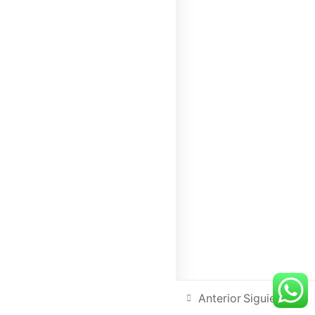
Mi newsletter
No te suscribas si quieres un negocio del
montón
Enviar
Anterior
Siguiente