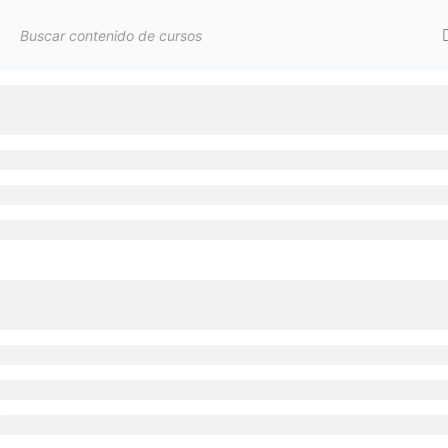
Inicio
Cursos LP
Curso de ejemplo
Política de privacidad
Aviso Legal
Política de Cookies