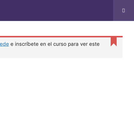
ede
e inscríbete en el curso para ver este
ieres un negocio del montón