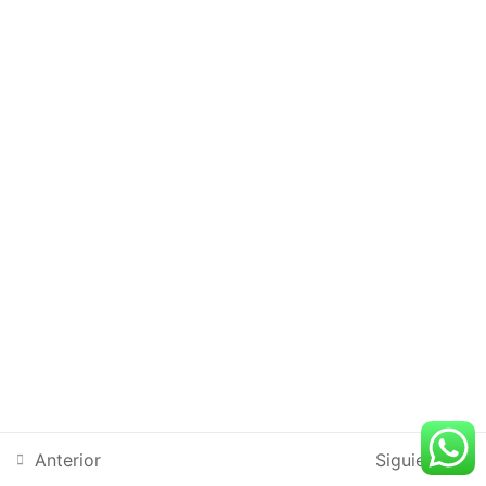
Mi newsletter
No te suscribas si quieres un negocio del
montón
Enviar
Anterior
Siguiente