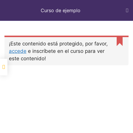
Curso de ejemplo
Inicio
Cursos LP
Curso de ejemplo
¡Este contenido está protegido, por favor,
accede
e inscríbete en el curso para ver
este contenido!
Política de privacidad
Aviso Legal
Política de Cookies
Trafficker On Way © 2022 All Rights Reserved.