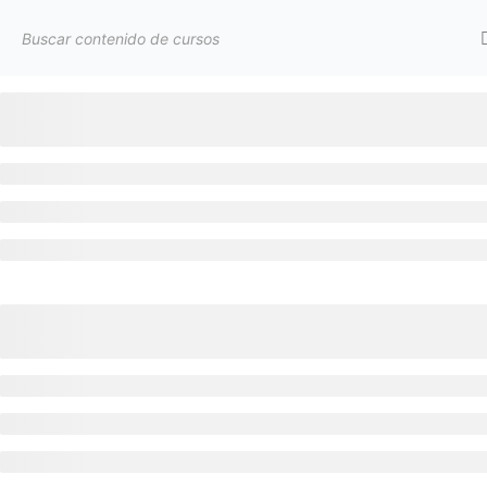
Inicio
Cursos LP
Curso de ejemplo
Política de privacidad
Aviso Legal
Política de Cookies