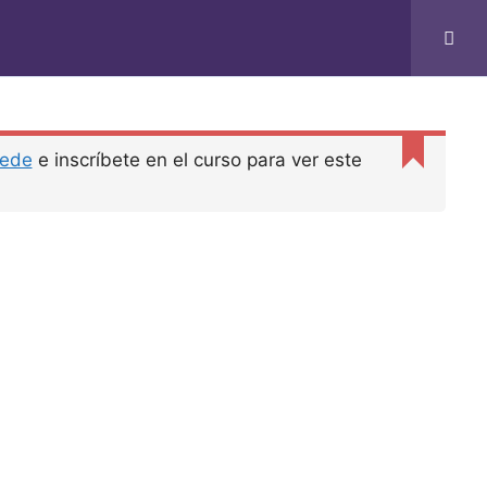
ede
e inscríbete en el curso para ver este
ieres un negocio del montón