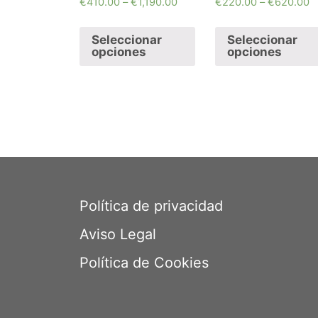
€
410.00
–
€
1,190.00
€
220.00
–
€
620.00
Seleccionar
Seleccionar
opciones
opciones
Política de privacidad
Aviso Legal
Política de Cookies