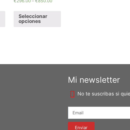
€
296.00
–
€
850.00
Seleccionar
opciones
Mi newsletter
No te suscribas si qu
Enviar